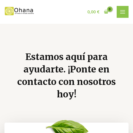
Ir
MAI
al
0,00
€
MEN
contenido
Estamos aquí para
ayudarte. ¡Ponte en
contacto con nosotros
hoy!